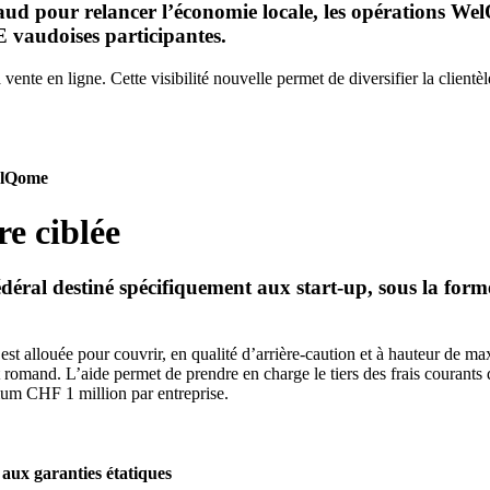
Vaud pour relancer l’économie locale, les opérations W
E vaudoises participantes.
te en ligne. Cette visibilité nouvelle permet de diversifier la clientè
WelQome
e ciblée
éral destiné spécifiquement aux start-up, sous la forme
st allouée pour couvrir, en qualité d’arrière-caution et à hauteur de 
omand. L’aide permet de prendre en charge le tiers des frais courants d
um CHF 1 million par entreprise.
 aux garanties étatiques